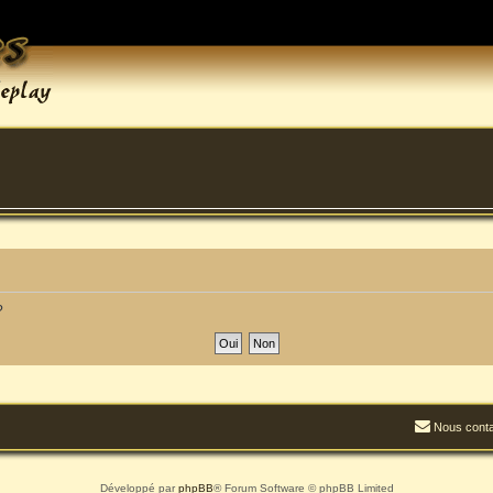
?
Nous conta
Développé par
phpBB
® Forum Software © phpBB Limited