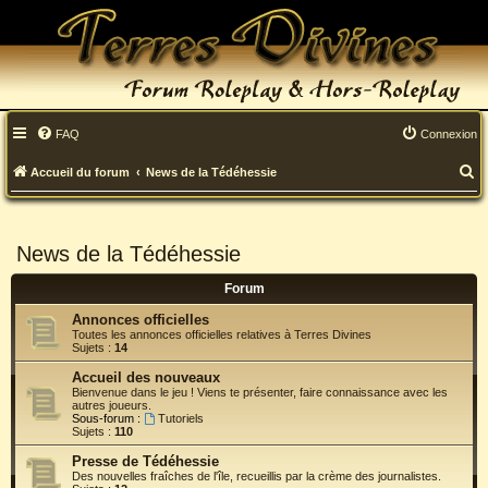
FAQ
Connexion
R
Accueil du forum
News de la Tédéhessie
e
c
News de la Tédéhessie
h
Forum
e
Annonces officielles
r
Toutes les annonces officielles relatives à Terres Divines
Sujets :
14
c
Accueil des nouveaux
Bienvenue dans le jeu ! Viens te présenter, faire connaissance avec les
h
autres joueurs.
Sous-forum :
Tutoriels
e
Sujets :
110
r
Presse de Tédéhessie
Des nouvelles fraîches de l'île, recueillis par la crème des journalistes.