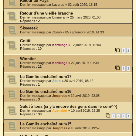
Retour au Pays
Dernier message par
Lazarus
«
02 août 2020, 18:15
Retour d'une vieille branche
Dernier message par
Emmeran
«
25 mars 2020, 01:08
Réponses :
2
Skeeeeek
Dernier message par
Zboob
«
05 septembre 2019, 14:33
Gniiiii
Dernier message par
Kartillage
«
12 juillet 2019, 15:04
Réponses :
10
1
2
Winnifer
Dernier message par
Kartillage
«
27 juin 2019, 01:30
Réponses :
12
1
2
Le Gamlis enchaîné num17
Dernier message par
Akun
«
30 avril 2019, 08:42
Réponses :
1
Le Gamlis enchaîné num16
Dernier message par
Joupress
«
19 avril 2019, 22:05
Réponses :
3
Salut à tous (si y'a encore des gens dans le coin^^)
Dernier message par
Agendorf
«
10 avril 2019, 23:28
Réponses :
30
1
2
3
4
Le Gamlis enchaîné num15
Dernier message par
Joupress
«
10 avril 2019, 19:57