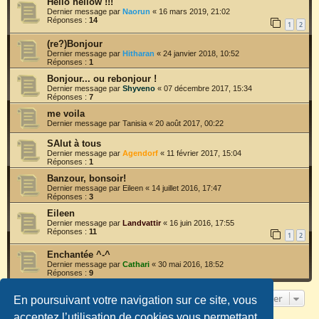
Hello hellow !!!
Dernier message par
Naorun
«
16 mars 2019, 21:02
Réponses :
14
1
2
(re?)Bonjour
Dernier message par
Hitharan
«
24 janvier 2018, 10:52
Réponses :
1
Bonjour... ou rebonjour !
Dernier message par
Shyveno
«
07 décembre 2017, 15:34
Réponses :
7
me voila
Dernier message par
Tanisia
«
20 août 2017, 00:22
SAlut à tous
Dernier message par
Agendorf
«
11 février 2017, 15:04
Réponses :
1
Banzour, bonsoir!
Dernier message par
Eileen
«
14 juillet 2016, 17:47
Réponses :
3
Eileen
Dernier message par
Landvattir
«
16 juin 2016, 17:55
Réponses :
11
1
2
Enchantée ^-^
Dernier message par
Cathari
«
30 mai 2016, 18:52
Réponses :
9
Aller
En poursuivant votre navigation sur ce site, vous
acceptez l’utilisation de cookies vous permettant