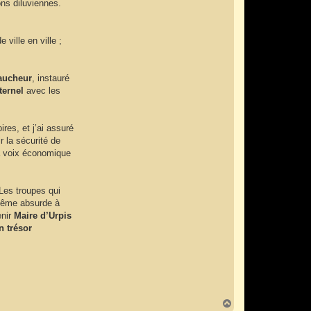
ons diluviennes.
ville en ville ;
aucheur
, instauré
ternel
avec les
ires, et j’ai assuré
r la sécurité de
la voix économique
 Les troupes qui
 même absurde à
enir
Maire d’Urpis
n trésor
H