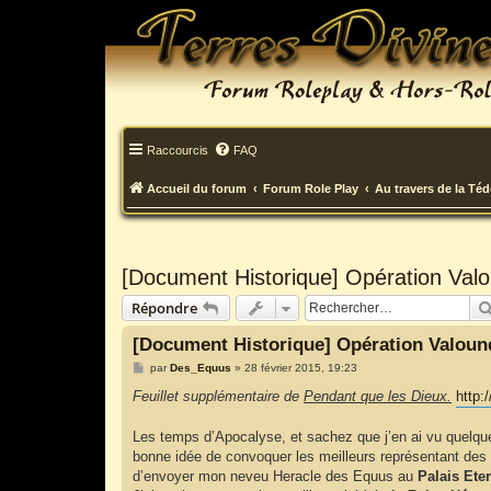
Raccourcis
FAQ
Accueil du forum
Forum Role Play
Au travers de la Té
[Document Historique] Opération Valo
Répondre
[Document Historique] Opération Valound
M
par
Des_Equus
»
28 février 2015, 19:23
e
s
Feuillet supplémentaire de
Pendant que les Dieux.
http:
s
a
g
Les temps d’Apocalyse, et sachez que j’en ai vu quelque
e
bonne idée de convoquer les meilleurs représentant des 
d’envoyer mon neveu Heracle des Equus au
Palais Ete