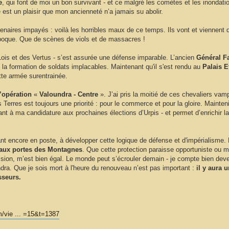
e
, qui font de moi un bon survivant - et ce malgré les comètes et les inondati
est un plaisir que mon ancienneté n’a jamais su abolir.
naires impayés : voilà les horribles maux de ce temps. Ils vont et viennent de 
époque. Que de scènes de viols et de massacres !
Lois et des Vertus - s’est assurée une défense imparable. L’ancien
Général F
n la formation de soldats implacables. Maintenant qu'il s'est rendu au
Palais E
ette armée surentrainée.
’opération
«
Valoundra - Centre
». J’ai pris la moitié de ces chevaliers vamp
 Terres est toujours une priorité : pour le commerce et pour la gloire. Mainteni
ant à ma candidature aux prochaines élections d’Urpis - et permet d’enrichir 
eant encore en poste, à développer cette logique de défense et d'impérialisme.
aux portes des Montagnes
. Que cette protection paraisse opportuniste ou
ession, m’est bien égal. Le monde peut s’écrouler demain - je compte bien dev
ndra. Que je sois mort à l'heure du renouveau n’est pas important :
il y aura u
sseurs.
m/vie ... =15&t=1387