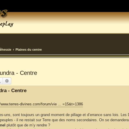
déhessie
Plaines du centre
undra - Centre
Rechercher
Recherche avancée
ra - Centre
//www.terres-divines.com/forum/vie ... =15&t=1386
s-uns, sont toujours un grand moment de pillage et d’errance sans lois. Les 
peuples - il ne restait sur Terre que des noms secondaires. On se demandera p
rnel
plutôt que de m’y rendre ?