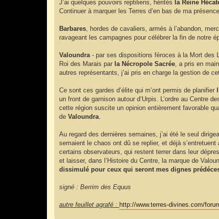
J’ai quelques pouvoirs reptiliens, hérités
la Reine Hécat
Continuer à marquer les Terres d’en bas de ma présence 
Barbares
, hordes de cavaliers, armés à l’abandon, merce
ravageant les campagnes pour célébrer la fin de notre 
Valoundra
- par ses dispositions féroces à la Mort des 
Roi des Marais par
la Nécropole Sacrée
, a pris en mai
autres représentants, j’ai pris en charge la gestion de c
Ce sont ces gardes d’élite qui m’ont permis de planifier
l
un front de garnison autour d’Urpis. L’ordre au Centre des
cette région suscite un opinion entièrement favorable qu
de
Valoundra
.
Au regard des dernières semaines, j’ai été le seul dirig
semaient le chaos ont dû se replier, et déjà s’entretuent
certains observateurs, qui restent terrer dans leur dépr
et laisser, dans l’Histoire du Centre, la marque de Valou
dissimulé pour ceux qui seront mes dignes prédéce
signé : Berrim des Equus
autre feuillet agrafé :
http://www.terres-divines.com/foru