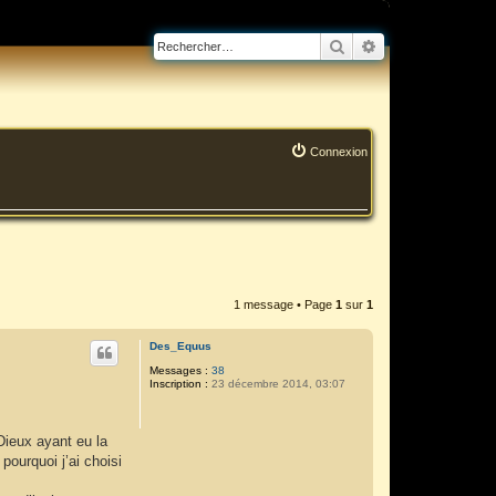
Rechercher
Recherche avanc
Connexion
1 message • Page
1
sur
1
Des_Equus
Messages :
38
Inscription :
23 décembre 2014, 03:07
Dieux ayant eu la
ourquoi j’ai choisi