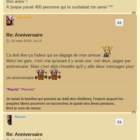
s
Bon anniv' !
s
A 'poque yavait 400 personne qui te souhaitait ton anniv' ^^
a
g
H
e
a
Agendorf
u
t
Re: Anniversaire
M
24 mars 2019, 14:13
e
s
s
Ca doit être ça l'odeur qui se dégage de mon armure
.
a
g
Merci les gars, c'est vrai qu'avant il y avait une, voir deux, pages par
e
anniversaire. Mais c'est déjà chouette qu'il y aille deux messages pour
un anniversaire
"Parole"
*Pensée*
Je serait la lumière qui percera au delà des ténèbres, l'espoir auquel les
peuples libres pourront se raccrocher, le guide des âmes perdues.
Bref je suis de retour.
H
a
Naorun
u
t
Re: Anniversaire
M