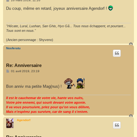
26 mars 2019, 11:26
e
s
Du coup, même en retard, joyeux anniversaire Agendorf !
s
a
g
e
"Hécate, Luraï, Luohan, San Ghis, Hyo Gâ... Tous nous échappent, et pourtant...
Tous sont en nous."
(Ancien personnage : Shyveno)
H
a
Nosferatu
u
t
Re: Anniversaire
M
01 avril 2019, 23:19
e
s
s
a
Bon anniv ma petite Mag(nus) !
g
e
Il est le cauchemar de votre vie, hante vos nuits,
Votre pire ennemi, qui sourit devant votre agonie.
Il va vous poursuivre, priez pour qu'on vous délivre,
Mais n'espérez pas survivre, car de sang il s'enivre.
H
a
Agendorf
u
t