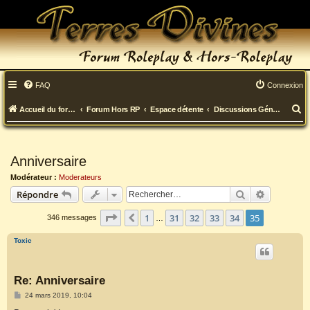
FAQ
Connexion
R
Accueil du forum
Forum Hors RP
Espace détente
Discussions Générales
e
c
Anniversaire
h
Modérateur :
Moderateurs
e
Rechercher
Recherche
Répondre
r
Page
35
sur
35
1
31
32
33
34
35
Précédent
346 messages
…
c
Toxic
h
e
Re: Anniversaire
r
M
24 mars 2019, 10:04
e