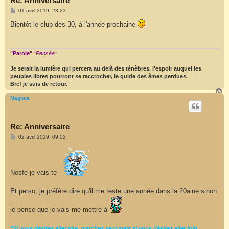
Re: Anniversaire
M
01 avril 2019, 23:23
e
s
Bientôt le club des 30, à l'année prochaine
s
a
g
e
"Parole"
*Pensée*
Je serait la lumière qui percera au delà des ténèbres, l'espoir auquel les
peuples libres pourront se raccrocher, le guide des âmes perdues.
Bref je suis de retour.
H
a
Magnus
u
t
Re: Anniversaire
M
02 avril 2019, 09:02
e
s
s
a
g
Nosfe je vais te
e
Et perso, je préfère dire qu'il me reste une année dans la 20aine sinon
je pense que je vais me mettre à
"Si vous désirez aller vite, marchez seul mais si vous désirez aller loin,