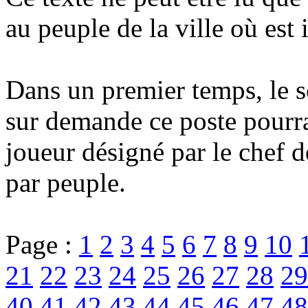
au peuple de la ville où est i
Dans un premier temps, le sc
sur demande ce poste pourra 
joueur désigné par le chef d
par peuple.
Page :
1
2
3
4
5
6
7
8
9
10
21
22
23
24
25
26
27
28
29
40
41
42
43
44
45
46
47
48