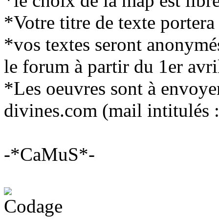
*le choix de la map est libr
*Votre titre de texte porter
*vos textes seront anonymé
le forum à partir du 1er avr
*Les oeuvres sont à envoye
divines.com (mail intitulé
-*CaMuS*-