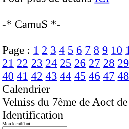
-* CamuS *-
Page :
1
2
3
4
5
6
7
8
9
10
21
22
23
24
25
26
27
28
29
40
41
42
43
44
45
46
47
48
Calendrier
Velniss du 7ème de Aoct de
Identification
Mon identifiant