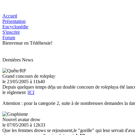
Accueil
Présentation
Encyclopédie
S'inscrire
Forum
Bienvenue en Tédéhessie!
Dernières News
Grand concours de
roleplay
le 23/05/2005
à 11h40
Depuis quelques temps déja un double concours de
roleplay
a été lan
le réglement :
ICI
Attention : pour la categorie 2, suite à de nombreuses demandes la dat
Nouvel avatar drow
le 07/05/2005
à 12h33
Que les femmes drows se rejouissent,le "gorille" qui leur servait d'ava