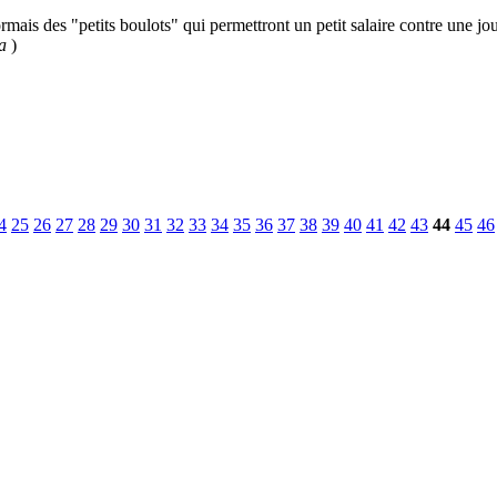
ais des "petits boulots" qui permettront un petit salaire contre une jour
a
)
4
25
26
27
28
29
30
31
32
33
34
35
36
37
38
39
40
41
42
43
44
45
46