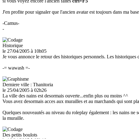
si vous voyez encore l'ancien faites
ctrl+F5
J'en profite pour signaler que l'ancien avatar est toujours dans ma bas
-Camus-
-
Historique
le 27/04/2005
à 10h05
Je vous annonce le retour des historiques personnels. Les historiques d
-= wawash =-
Derniere ville : Thanitoria
le 25/04/2005
à 02h26
La ville des nains est desormais ouverte...enfin plus ou moins ^^
Vous avez desormais acces aux murailles et au marchands qui sont plac
Quelques nouveautés au niveau du roleplay également : les nains ne son
la muraille.
Des petits boulots