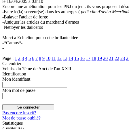
le 16/04/2005
à 03h10
Encore une amélioration pour les PNJ du jeu : ils vous proposent désorm
-Faire le(la) serveur(se) dans les auberges (
petit clin d'oeil a Meerlind
-Balayer l'atelier de forge
-Astiquer les articles du marchand d'armes
-Nettoyer les daliceros
Merci a Echtelion pour cette brillante idée
-*Camus*-
-
Page :
1
2
3
4
5
6
7
8
9
10
11
12
13
14
15
16
17
18
19
20
21
22
23
2
Calendrier
Velniss du 7ème de Aoct de l'an XXII
Identification
Mon identifiant
Mon mot de passe
Pas encore inscrit?
Mot de passe oublié?
Statistiques
4 visiteur(s)