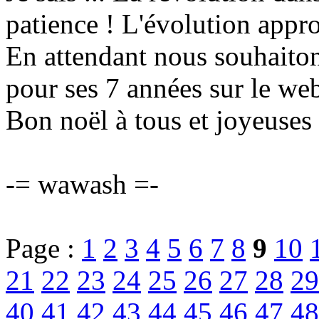
patience ! L'évolution appr
En attendant nous souhaito
pour ses 7 années sur le we
Bon noël à tous et joyeuses 
-= wawash =-
Page :
1
2
3
4
5
6
7
8
9
10
21
22
23
24
25
26
27
28
29
40
41
42
43
44
45
46
47
48