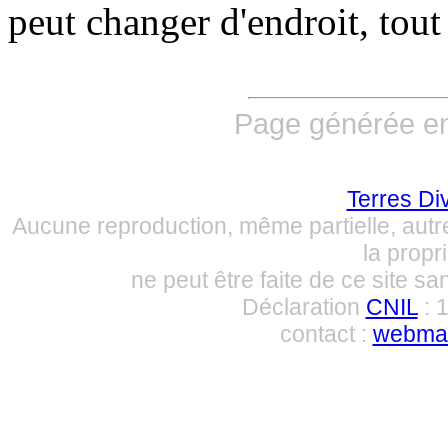
peut changer d'endroit, tou
Page générée en
Terres Di
Aucune reproduction, même partielle, autre
la propri
ne peut être faite de ce site sa
Déclaration
CNIL
: 
contact :
webmas